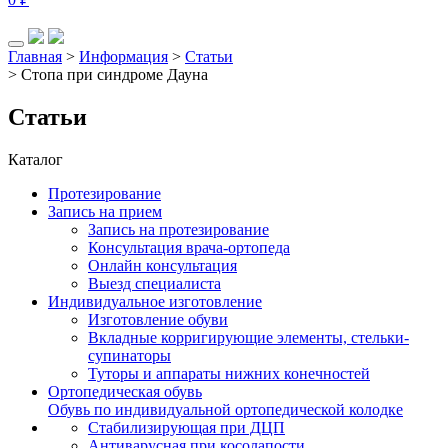
Главная
>
Информация
>
Статьи
>
Стопа при синдроме Дауна
Статьи
Каталог
Протезирование
Запись на прием
Запись на протезирование
Консультация врача-ортопеда
Онлайн консультация
Выезд специалиста
Индивидуальное изготовление
Изготовление обуви
Вкладные корригирующие элементы, стельки-
супинаторы
Туторы и аппараты нижних конечностей
Ортопедическая обувь
Обувь по индивидуальной ортопедической колодке
Стабилизирующая при ДЦП
Антиварусная при косолапости