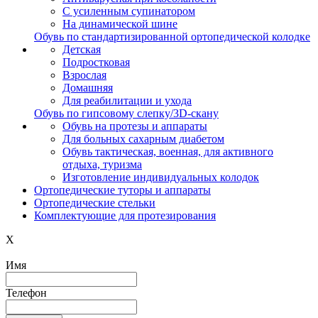
С усиленным супинатором
На динамической шине
Обувь по стандартизированной ортопедической колодке
Детская
Подростковая
Взрослая
Домашняя
Для реабилитации и ухода
Обувь по гипсовому слепку/3D-скану
Обувь на протезы и аппараты
Для больных сахарным диабетом
Обувь тактическая, военная, для активного
отдыха, туризма
Изготовление индивидуальных колодок
Ортопедические туторы и аппараты
Ортопедические cтельки
Комплектующие для протезирования
X
Имя
Телефон