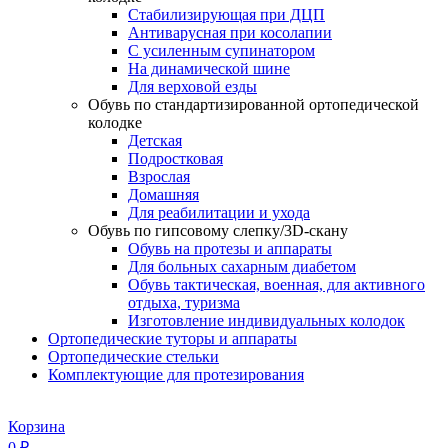
Стабилизирующая при ДЦП
Антиварусная при косолапии
С усиленным супинатором
На динамической шине
Для верховой езды
Обувь по стандартизированной ортопедической
колодке
Детская
Подростковая
Взрослая
Домашняя
Для реабилитации и ухода
Обувь по гипсовому слепку/3D-скану
Обувь на протезы и аппараты
Для больных сахарным диабетом
Обувь тактическая, военная, для активного
отдыха, туризма
Изготовление индивидуальных колодок
Ортопедические туторы и аппараты
Ортопедические стельки
Комплектующие для протезирования
Корзина
0
₽