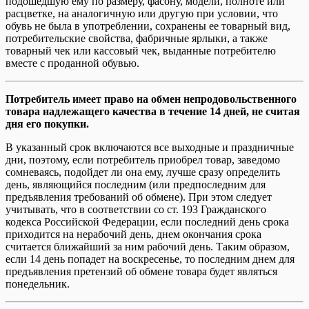
подошедшую ему по размеру, фасону, модели, полноте или
расцветке, на аналогичную или другую при условии, что
обувь не была в употреблении, сохранены ее товарный вид,
потребительские свойства, фабричные ярлыки, а также
товарный чек или кассовый чек, выданные потребителю
вместе с проданной обувью.
Потребитель имеет право на обмен непродовольственного
товара надлежащего качества в течение 14 дней, не считая
дня его покупки.
В указанный срок включаются все выходные и праздничные
дни, поэтому, если потребитель приобрел товар, заведомо
сомневаясь, подойдет ли она ему, лучше сразу определить
день, являющийся последним (или предпоследним для
предъявления требований об обмене). При этом следует
учитывать, что в соответствии со ст. 193 Гражданского
кодекса Российской Федерации, если последний день срока
приходится на нерабочий день, днем окончания срока
считается ближайший за ним рабочий день. Таким образом,
если 14 день попадет на воскресенье, то последним днем для
предъявления претензий об обмене товара будет являться
понедельник.