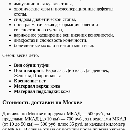
ампутационная культя стопы,
хронические язвы и послеоперационные дефекты
стопы,
синдром диабетической стопы,
посттравматическая деформация голени и
голеностопного сустава,
варикозное расширение вен нижних конечностей,
лимфостаз и слоновость конечности,
болезненные мозоли и натоптыши и т.д.
Сезон: весна-лето.
Вид обуви
: туфли
Пол и возраст
: Взрослая, Детская, Для девочек,
Женская, Подростковая
Крепление
: нет
Материал верха
: кожа
Материал подкладки
: кожа
Стоимость доставки по Москве
Доставка по Москве в пределах МКАД — 500 руб., за
пределами МКАД (до 10 км) — 700 руб., за пределами МКАД
(от 10 до 50 км) — 500 руб. плюс 35 руб. за каждый километр
от МКАД. В случае отказа от покупки после приезда курьера