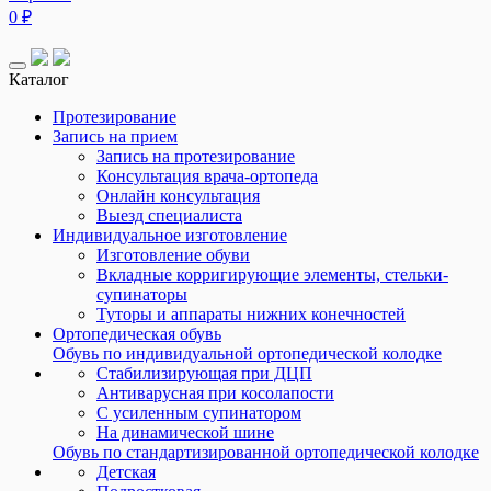
0
₽
Каталог
Протезирование
Запись на прием
Запись на протезирование
Консультация врача-ортопеда
Онлайн консультация
Выезд специалиста
Индивидуальное изготовление
Изготовление обуви
Вкладные корригирующие элементы, стельки-
супинаторы
Туторы и аппараты нижних конечностей
Ортопедическая обувь
Обувь по индивидуальной ортопедической колодке
Стабилизирующая при ДЦП
Антиварусная при косолапости
С усиленным супинатором
На динамической шине
Обувь по стандартизированной ортопедической колодке
Детская