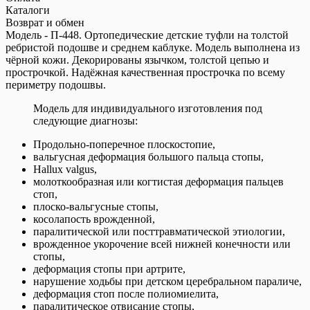
Каталоги
Возврат и обмен
Модель - П-448. Ортопедические детские туфли на толстой
ребристой подошве и среднем каблуке. Модель выполнена из
чёрной кожи. Декорированы язычком, толстой цепью и
прострочкой. Надёжная качественная прострочка по всему
периметру подошвы.
Модель для индивидуального изготовления под
следующие диагнозы:
Продольно-поперечное плоскостопие,
вальгусная деформация большого пальца стопы,
Hallux valgus,
молоткообразная или когтистая деформация пальцев
стоп,
плоско-вальгусные стопы,
косолапость врожденной,
паралитической или посттравматической этиологии,
врожденное укорочение всей нижней конечности или
стопы,
деформация стопы при артрите,
нарушение ходьбы при детском церебральном параличе,
деформация стоп после полиомиелита,
паралитическое отвисание стопы,