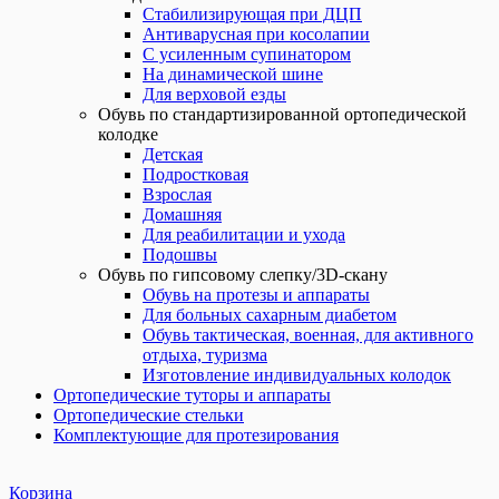
Стабилизирующая при ДЦП
Антиварусная при косолапии
С усиленным супинатором
На динамической шине
Для верховой езды
Обувь по стандартизированной ортопедической
колодке
Детская
Подростковая
Взрослая
Домашняя
Для реабилитации и ухода
Подошвы
Обувь по гипсовому слепку/3D-скану
Обувь на протезы и аппараты
Для больных сахарным диабетом
Обувь тактическая, военная, для активного
отдыха, туризма
Изготовление индивидуальных колодок
Ортопедические туторы и аппараты
Ортопедические стельки
Комплектующие для протезирования
Корзина