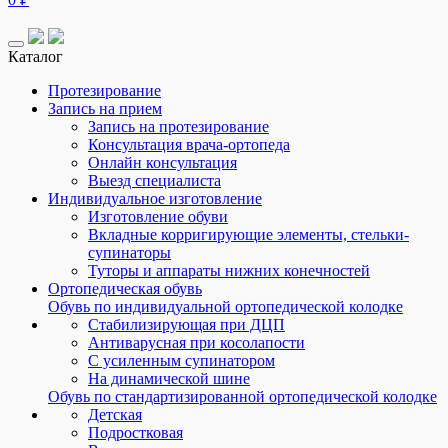
Каталог
Протезирование
Запись на прием
Запись на протезирование
Консультация врача-ортопеда
Онлайн консультация
Выезд специалиста
Индивидуальное изготовление
Изготовление обуви
Вкладные корригирующие элементы, стельки-
супинаторы
Туторы и аппараты нижних конечностей
Ортопедическая обувь
Обувь по индивидуальной ортопедической колодке
Стабилизирующая при ДЦП
Антиварусная при косолапости
С усиленным супинатором
На динамической шине
Обувь по стандартизированной ортопедической колодке
Детская
Подростковая