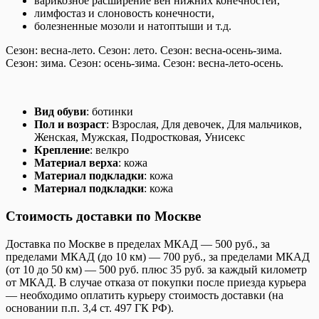
варикозное расширение вен нижних конечностей,
лимфостаз и слоновость конечности,
болезненные мозоли и натоптыши и т.д.
Сезон: весна-лето. Сезон: лето. Сезон: весна-осень-зима.
Сезон: зима. Сезон: осень-зима. Сезон: весна-лето-осень.
Вид обуви
: ботинки
Пол и возраст
: Взрослая, Для девочек, Для мальчиков,
Женская, Мужская, Подростковая, Унисекс
Крепление
: велкро
Материал верха
: кожа
Материал подкладки
: кожа
Материал подкладки
: кожа
Стоимость доставки по Москве
Доставка по Москве в пределах МКАД — 500 руб., за
пределами МКАД (до 10 км) — 700 руб., за пределами МКАД
(от 10 до 50 км) — 500 руб. плюс 35 руб. за каждый километр
от МКАД. В случае отказа от покупки после приезда курьера
— необходимо оплатить курьеру стоимость доставки (на
основании п.п. 3,4 ст. 497 ГК РФ).