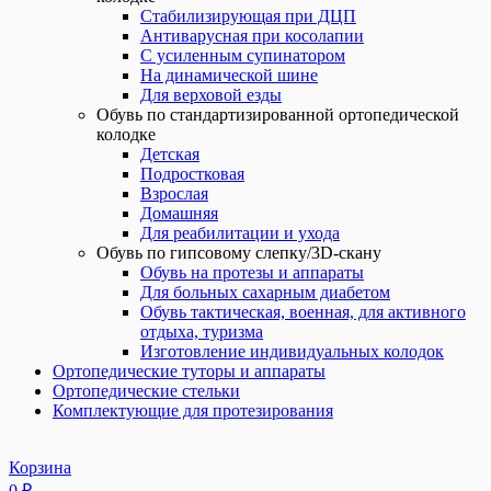
Стабилизирующая при ДЦП
Антиварусная при косолапии
С усиленным супинатором
На динамической шине
Для верховой езды
Обувь по стандартизированной ортопедической
колодке
Детская
Подростковая
Взрослая
Домашняя
Для реабилитации и ухода
Обувь по гипсовому слепку/3D-скану
Обувь на протезы и аппараты
Для больных сахарным диабетом
Обувь тактическая, военная, для активного
отдыха, туризма
Изготовление индивидуальных колодок
Ортопедические туторы и аппараты
Ортопедические стельки
Комплектующие для протезирования
Корзина
0
₽