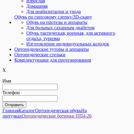
Взрослая
Домашняя
Для реабилитации и ухода
Обувь по гипсовому слепку/3D-скану
Обувь на протезы и аппараты
Для больных сахарным диабетом
Обувь тактическая, военная, для активного
отдыха, туризма
Изготовление индивидуальных колодок
Ортопедические туторы и аппараты
Ортопедические cтельки
Комплектующие для протезирования
X
Имя
Телефон
Главная
Каталог
Ортопедическая обувь
На
липучках
Ортопедические ботинки ПП4-26