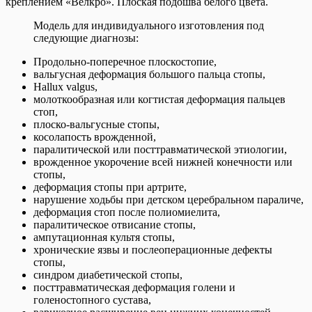
креплением «Велкро». Плоская подошва белого цвета.
Модель для индивидуального изготовления под
следующие диагнозы:
Продольно-поперечное плоскостопие,
вальгусная деформация большого пальца стопы,
Hallux valgus,
молоткообразная или когтистая деформация пальцев
стоп,
плоско-вальгусные стопы,
косолапость врожденной,
паралитической или посттравматической этиологии,
врожденное укорочение всей нижней конечности или
стопы,
деформация стопы при артрите,
нарушение ходьбы при детском церебральном параличе,
деформация стоп после полиомиелита,
паралитическое отвисание стопы,
ампутационная культя стопы,
хронические язвы и послеоперационные дефекты
стопы,
синдром диабетической стопы,
посттравматическая деформация голени и
голеностопного сустава,