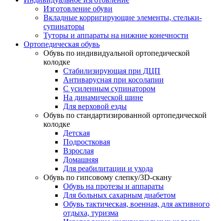
Изготовление обуви
Вкладные корригирующие элементы, стельки-
супинаторы
Туторы и аппараты на нижние конечности
Ортопедическая обувь
Обувь по индивидуальной ортопедической
колодке
Стабилизирующая при ДЦП
Антиварусная при косолапии
С усиленным супинатором
На динамической шине
Для верховой езды
Обувь по стандартизированной ортопедической
колодке
Детская
Подростковая
Взрослая
Домашняя
Для реабилитации и ухода
Обувь по гипсовому слепку/3D-скану
Обувь на протезы и аппараты
Для больных сахарным диабетом
Обувь тактическая, военная, для активного
отдыха, туризма