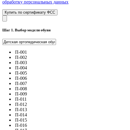
обработку персональных данных
Купить по сертификату ФСС
Шаг 1. Выбор модели обуви
П-001
П-002
П-003
П-004
П-005
П-006
П-007
П-008
П-009
П-011
П-012
П-013
П-014
П-015
П-016