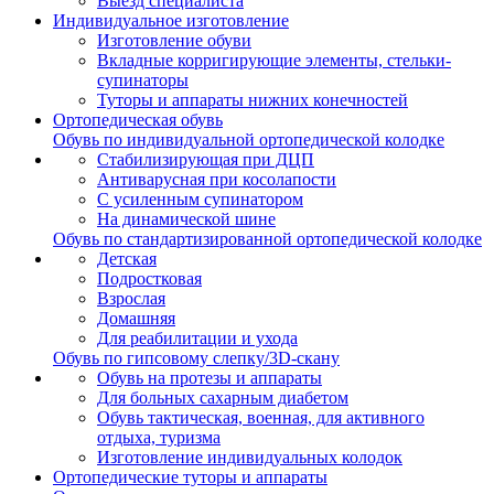
Выезд специалиста
Индивидуальное изготовление
Изготовление обуви
Вкладные корригирующие элементы, стельки-
супинаторы
Туторы и аппараты нижних конечностей
Ортопедическая обувь
Обувь по индивидуальной ортопедической колодке
Стабилизирующая при ДЦП
Антиварусная при косолапости
С усиленным супинатором
На динамической шине
Обувь по стандартизированной ортопедической колодке
Детская
Подростковая
Взрослая
Домашняя
Для реабилитации и ухода
Обувь по гипсовому слепку/3D-скану
Обувь на протезы и аппараты
Для больных сахарным диабетом
Обувь тактическая, военная, для активного
отдыха, туризма
Изготовление индивидуальных колодок
Ортопедические туторы и аппараты