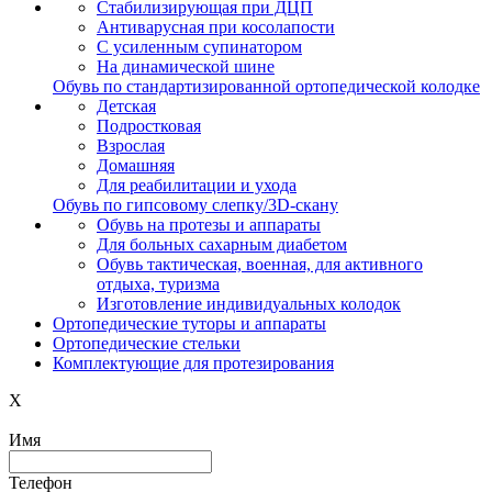
Стабилизирующая при ДЦП
Антиварусная при косолапости
С усиленным супинатором
На динамической шине
Обувь по стандартизированной ортопедической колодке
Детская
Подростковая
Взрослая
Домашняя
Для реабилитации и ухода
Обувь по гипсовому слепку/3D-скану
Обувь на протезы и аппараты
Для больных сахарным диабетом
Обувь тактическая, военная, для активного
отдыха, туризма
Изготовление индивидуальных колодок
Ортопедические туторы и аппараты
Ортопедические cтельки
Комплектующие для протезирования
X
Имя
Телефон