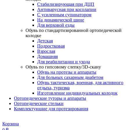
Стабилизирующая при ДЦП
Антиварусная при косолапии
С усиленным супинатором
На динамической шине
Для верховой езды
Обувь по стандартизированной ортопедической
колодке
Детская
Подростковая
Взрослая
Домашняя
Для реабилитации и ухода
Обувь по гипсовому слепку/3D-скану
Обувь на протезы и аппараты
Для больных сахарным диабетом
Обувь тактическая, военная, для активного
отдыха, туризма
Изготовление индивидуальных колодок
Ортопедические туторы и аппараты
Ортопедические стельки
Комплектующие для протезирования
Корзина
0
₽