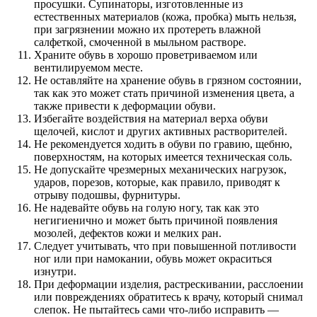
просушки. Супинаторы, изготовленные из
естественных материалов (кожа, пробка) мыть нельзя,
при загрязнении можно их протереть влажной
салфеткой, смоченной в мыльном растворе.
Храните обувь в хорошо проветриваемом или
вентилируемом месте.
Не оставляйте на хранение обувь в грязном состоянии,
так как это может стать причиной изменения цвета, а
также привести к деформации обуви.
Избегайте воздействия на материал верха обуви
щелочей, кислот и других активных растворителей.
Не рекомендуется ходить в обуви по гравию, щебню,
поверхностям, на которых имеется техническая соль.
Не допускайте чрезмерных механических нагрузок,
ударов, порезов, которые, как правило, приводят к
отрыву подошвы, фурнитуры.
Не надевайте обувь на голую ногу, так как это
негигиенично и может быть причиной появления
мозолей, дефектов кожи и мелких ран.
Следует учитывать, что при повышенной потливости
ног или при намокании, обувь может окраситься
изнутри.
При деформации изделия, растрескивании, расслоении
или повреждениях обратитесь к врачу, который снимал
слепок. Не пытайтесь сами что-либо исправить —