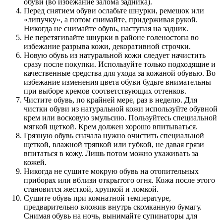
обуви (во избежание залома задника).
Перед снятием обуви ослабьте шнурки, ремешок или
«липучку», а потом снимайте, придерживая рукой.
Никогда не снимайте обувь, наступая на задник.
Не перетягивайте шнурки в районе голеностопа во
избежание разрыва кожи, декоративной строчки.
Новую обувь из натуральной кожи следует начистить
сразу после покупки. Используйте только подходящие и
качественные средства для ухода за кожаной обувью. Во
избежание изменения цвета обуви будьте внимательны
при выборе кремов соответствующих оттенков.
Чистите обувь, по крайней мере, раз в неделю. Для
чистки обуви из натуральной кожи используйте обувной
крем или восковую эмульсию. Пользуйтесь специальной
мягкой щеткой. Крем должен хорошо впитываться.
Грязную обувь сначала нужно очистить специальной
щеткой, влажной тряпкой или губкой, не давая грязи
впитаться в кожу. Лишь потом можно ухаживать за
кожей.
Никогда не сушите мокрую обувь на отопительных
приборах или вблизи открытого огня. Кожа после этого
становится жесткой, хрупкой и ломкой.
Сушите обувь при комнатной температуре,
предварительно вложив внутрь скомканную бумагу.
Снимая обувь на ночь, вынимайте супинаторы для