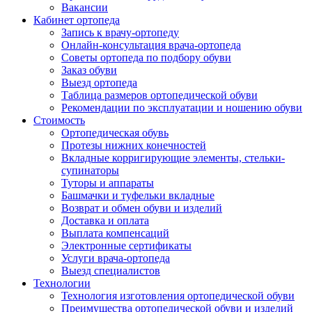
Вакансии
Кабинет ортопеда
Запись к врачу-ортопеду
Онлайн-консультация врача-ортопеда
Советы ортопеда по подбору обуви
Заказ обуви
Выезд ортопеда
Таблица размеров ортопедической обуви
Рекомендации по эксплуатации и ношению обуви
Стоимость
Ортопедическая обувь
Протезы нижних конечностей
Вкладные корригирующие элементы, стельки-
супинаторы
Туторы и аппараты
Башмачки и туфельки вкладные
Возврат и обмен обуви и изделий
Доставка и оплата
Выплата компенсаций
Электронные сертификаты
Услуги врача-ортопеда
Выезд специалистов
Технологии
Технология изготовления ортопедической обуви
Преимущества ортопедической обуви и изделий