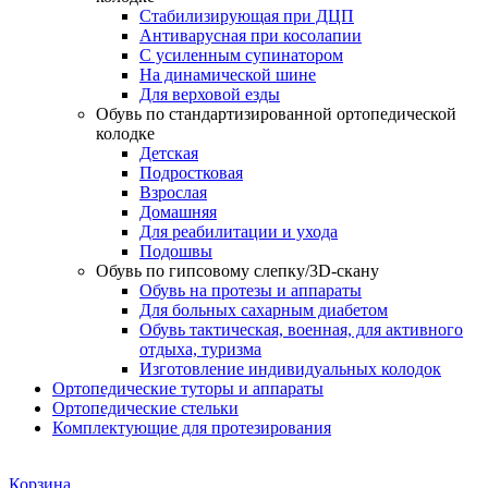
Стабилизирующая при ДЦП
Антиварусная при косолапии
С усиленным супинатором
На динамической шине
Для верховой езды
Обувь по стандартизированной ортопедической
колодке
Детская
Подростковая
Взрослая
Домашняя
Для реабилитации и ухода
Подошвы
Обувь по гипсовому слепку/3D-скану
Обувь на протезы и аппараты
Для больных сахарным диабетом
Обувь тактическая, военная, для активного
отдыха, туризма
Изготовление индивидуальных колодок
Ортопедические туторы и аппараты
Ортопедические стельки
Комплектующие для протезирования
Корзина