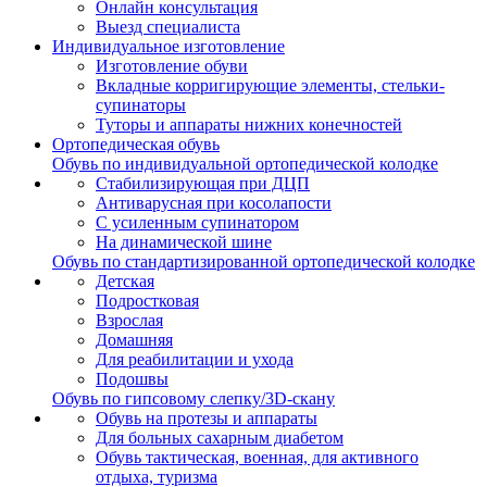
Онлайн консультация
Выезд специалиста
Индивидуальное изготовление
Изготовление обуви
Вкладные корригирующие элементы, стельки-
супинаторы
Туторы и аппараты нижних конечностей
Ортопедическая обувь
Обувь по индивидуальной ортопедической колодке
Стабилизирующая при ДЦП
Антиварусная при косолапости
С усиленным супинатором
На динамической шине
Обувь по стандартизированной ортопедической колодке
Детская
Подростковая
Взрослая
Домашняя
Для реабилитации и ухода
Подошвы
Обувь по гипсовому слепку/3D-скану
Обувь на протезы и аппараты
Для больных сахарным диабетом
Обувь тактическая, военная, для активного
отдыха, туризма