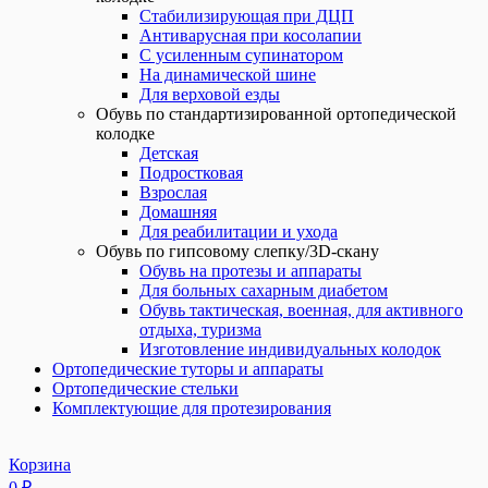
Стабилизирующая при ДЦП
Антиварусная при косолапии
С усиленным супинатором
На динамической шине
Для верховой езды
Обувь по стандартизированной ортопедической
колодке
Детская
Подростковая
Взрослая
Домашняя
Для реабилитации и ухода
Обувь по гипсовому слепку/3D-скану
Обувь на протезы и аппараты
Для больных сахарным диабетом
Обувь тактическая, военная, для активного
отдыха, туризма
Изготовление индивидуальных колодок
Ортопедические туторы и аппараты
Ортопедические стельки
Комплектующие для протезирования
Корзина
0
₽