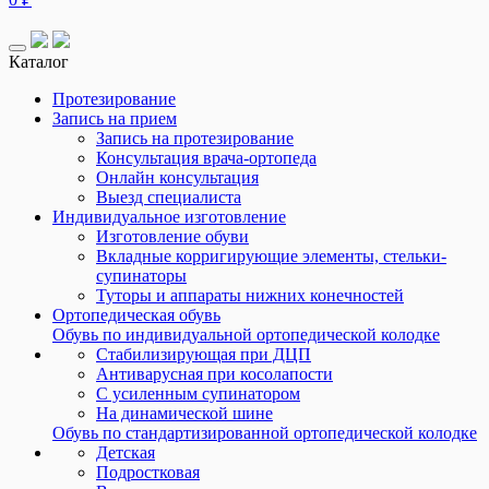
Каталог
Протезирование
Запись на прием
Запись на протезирование
Консультация врача-ортопеда
Онлайн консультация
Выезд специалиста
Индивидуальное изготовление
Изготовление обуви
Вкладные корригирующие элементы, стельки-
супинаторы
Туторы и аппараты нижних конечностей
Ортопедическая обувь
Обувь по индивидуальной ортопедической колодке
Стабилизирующая при ДЦП
Антиварусная при косолапости
С усиленным супинатором
На динамической шине
Обувь по стандартизированной ортопедической колодке
Детская
Подростковая