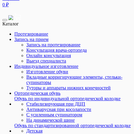
0
₽
Каталог
Протезирование
Запись на прием
Запись на протезирование
Консультация врача-ортопеда
Онлайн консультация
Выезд специалиста
Индивидуальное изготовление
Изготовление обуви
Вкладные корригирующие элементы, стельки-
супинаторы
Туторы и аппараты нижних конечностей
Ортопедическая обувь
Обувь по индивидуальной ортопедической колодке
Стабилизирующая при ДЦП
Антиварусная при косолапости
С усиленным супинатором
На динамической шине
Обувь по стандартизированной ортопедической колодке
Детская