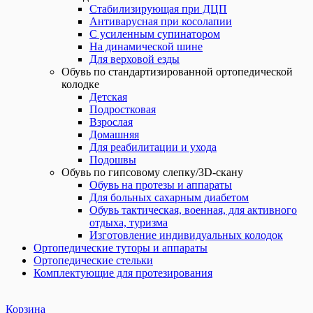
Стабилизирующая при ДЦП
Антиварусная при косолапии
С усиленным супинатором
На динамической шине
Для верховой езды
Обувь по стандартизированной ортопедической
колодке
Детская
Подростковая
Взрослая
Домашняя
Для реабилитации и ухода
Подошвы
Обувь по гипсовому слепку/3D-скану
Обувь на протезы и аппараты
Для больных сахарным диабетом
Обувь тактическая, военная, для активного
отдыха, туризма
Изготовление индивидуальных колодок
Ортопедические туторы и аппараты
Ортопедические стельки
Комплектующие для протезирования
Корзина