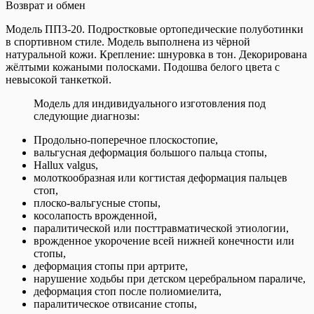
Возврат и обмен
Модель ПП3-20. Подростковые ортопедические полуботинки
в спортивном стиле. Модель выполнена из чёрной
натуральной кожи. Крепление: шнуровка в тон. Декорирована
жёлтыми кожаными полосками. Подошва белого цвета с
невысокой танкеткой.
Модель для индивидуального изготовления под
следующие диагнозы:
Продольно-поперечное плоскостопие,
вальгусная деформация большого пальца стопы,
Hallux valgus,
молоткообразная или когтистая деформация пальцев
стоп,
плоско-вальгусные стопы,
косолапость врожденной,
паралитической или посттравматической этиологии,
врожденное укорочение всей нижней конечности или
стопы,
деформация стопы при артрите,
нарушение ходьбы при детском церебральном параличе,
деформация стоп после полиомиелита,
паралитическое отвисание стопы,