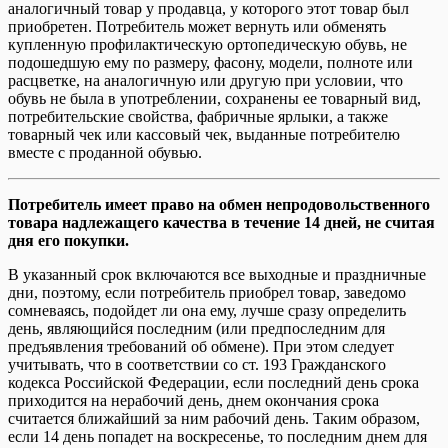
аналогичный товар у продавца, у которого этот товар был
приобретен. Потребитель может вернуть или обменять
купленную профилактическую ортопедическую обувь, не
подошедшую ему по размеру, фасону, модели, полноте или
расцветке, на аналогичную или другую при условии, что
обувь не была в употреблении, сохранены ее товарный вид,
потребительские свойства, фабричные ярлыки, а также
товарный чек или кассовый чек, выданные потребителю
вместе с проданной обувью.
Потребитель имеет право на обмен непродовольственного
товара надлежащего качества в течение 14 дней, не считая
дня его покупки.
В указанный срок включаются все выходные и праздничные
дни, поэтому, если потребитель приобрел товар, заведомо
сомневаясь, подойдет ли она ему, лучше сразу определить
день, являющийся последним (или предпоследним для
предъявления требований об обмене). При этом следует
учитывать, что в соответствии со ст. 193 Гражданского
кодекса Российской Федерации, если последний день срока
приходится на нерабочий день, днем окончания срока
считается ближайший за ним рабочий день. Таким образом,
если 14 день попадет на воскресенье, то последним днем для