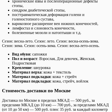
хронические язвы и послеоперационные дефекты
стопы,
синдром диабетической стопы,
посттравматическая деформация голени и
голеностопного сустава,
варикозное расширение вен нижних конечностей,
лимфостаз и слоновость конечности,
болезненные мозоли и натоптыши и т.д.
Сезон: весна-лето. Сезон: лето. Сезон: весна-осень-зима.
Сезон: зима. Сезон: осень-зима. Сезон: весна-лето-осень.
Вид обуви
: сапожки
Пол и возраст
: Взрослая, Для девочек, Женская,
Подростковая
Крепление
: шнуровка
Материал верха
: кожа + текстиль
Материал подкладки
: кожа + стрейч
Материал подкладки
: кожа, стрейч, войлок
Стоимость доставки по Москве
Доставка по Москве в пределах МКАД — 500 руб., за
пределами МКАД (до 10 км) — 700 руб., за пределами МКАД
(от 10 до 50 км) — 500 руб. плюс 35 руб. за каждый километр