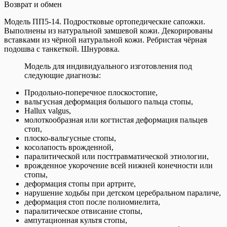
Возврат и обмен
Модель ПП5-14. Подростковые ортопедические сапожки.
Выполнены из натуральной замшевой кожи. Декорированы
вставками из чёрной натуральной кожи. Ребристая чёрная
подошва с танкеткой. Шнуровка.
Модель для индивидуального изготовления под
следующие диагнозы:
Продольно-поперечное плоскостопие,
вальгусная деформация большого пальца стопы,
Hallux valgus,
молоткообразная или когтистая деформация пальцев
стоп,
плоско-вальгусные стопы,
косолапость врожденной,
паралитической или посттравматической этиологии,
врожденное укорочение всей нижней конечности или
стопы,
деформация стопы при артрите,
нарушение ходьбы при детском церебральном параличе,
деформация стоп после полиомиелита,
паралитическое отвисание стопы,
ампутационная культя стопы,