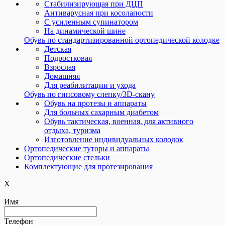
Стабилизирующая при ДЦП
Антиварусная при косолапости
С усиленным супинатором
На динамической шине
Обувь по стандартизированной ортопедической колодке
Детская
Подростковая
Взрослая
Домашняя
Для реабилитации и ухода
Обувь по гипсовому слепку/3D-скану
Обувь на протезы и аппараты
Для больных сахарным диабетом
Обувь тактическая, военная, для активного
отдыха, туризма
Изготовление индивидуальных колодок
Ортопедические туторы и аппараты
Ортопедические cтельки
Комплектующие для протезирования
X
Имя
Телефон