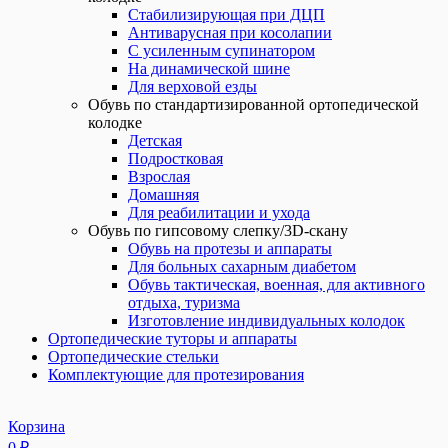
Стабилизирующая при ДЦП
Антиварусная при косолапии
С усиленным супинатором
На динамической шине
Для верховой езды
Обувь по стандартизированной ортопедической
колодке
Детская
Подростковая
Взрослая
Домашняя
Для реабилитации и ухода
Обувь по гипсовому слепку/3D-скану
Обувь на протезы и аппараты
Для больных сахарным диабетом
Обувь тактическая, военная, для активного
отдыха, туризма
Изготовление индивидуальных колодок
Ортопедические туторы и аппараты
Ортопедические стельки
Комплектующие для протезирования
Корзина
0
₽