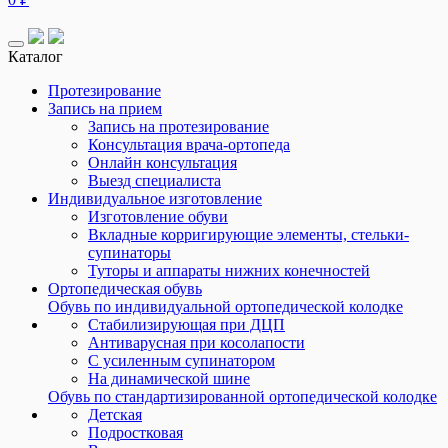
Каталог
Протезирование
Запись на прием
Запись на протезирование
Консультация врача-ортопеда
Онлайн консультация
Выезд специалиста
Индивидуальное изготовление
Изготовление обуви
Вкладные корригирующие элементы, стельки-
супинаторы
Туторы и аппараты нижних конечностей
Ортопедическая обувь
Обувь по индивидуальной ортопедической колодке
Стабилизирующая при ДЦП
Антиварусная при косолапости
С усиленным супинатором
На динамической шине
Обувь по стандартизированной ортопедической колодке
Детская
Подростковая