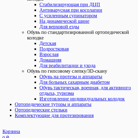
Стабилизирующая при ДЦП
Антиварусная при косолапии
С усиленным супинатором
На динамической шине
Для верховой езды
Обувь по стандартизированной ортопедической
колодке
Детская
Подростковая
Взрослая
Домашняя
Для реабилитации и ухода
Обувь по гипсовому слепку/3D-скану
Обувь на протезы и аппараты
Для больных сахарным диабетом
Обувь тактическая, военная, для активного
отдыха, туризма
Изготовление индивидуальных колодок
Ортопедические туторы и аппараты
Ортопедические стельки
Комплектующие для протезирования
Корзина
0
₽