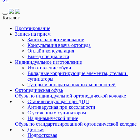
Каталог
Протезирование
Запись на прием
Запись на протезирование
Консультация врача-ортопеда
Онлайн консультация
Выезд специалиста
Индивидуальное изготовление
Изготовление обуви
Вкладные корригирующие элементы, стельки-
супинаторы
Туторы и аппараты нижних конечностей
Ортопедическая обувь
Обувь по индивидуальной ортопедической колодке
Стабилизирующая при ДЦП
Антиварусная при косолапости
С усиленным супинатором
На динамической шине
Обувь по стандартизированной ортопедической колодке
Детская
Подростковая