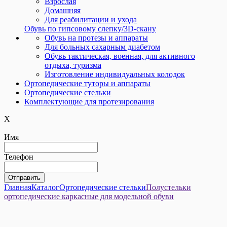
Взрослая
Домашняя
Для реабилитации и ухода
Обувь по гипсовому слепку/3D-скану
Обувь на протезы и аппараты
Для больных сахарным диабетом
Обувь тактическая, военная, для активного
отдыха, туризма
Изготовление индивидуальных колодок
Ортопедические туторы и аппараты
Ортопедические cтельки
Комплектующие для протезирования
X
Имя
Телефон
Главная
Каталог
Ортопедические стельки
Полустельки
ортопедические каркасные для модельной обуви