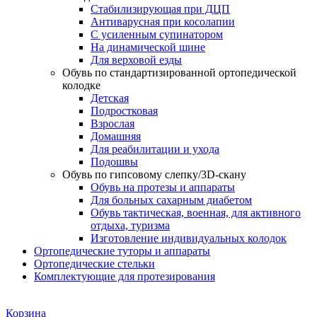
Стабилизирующая при ДЦП
Антиварусная при косолапии
С усиленным супинатором
На динамической шине
Для верховой езды
Обувь по стандартизированной ортопедической
колодке
Детская
Подростковая
Взрослая
Домашняя
Для реабилитации и ухода
Подошвы
Обувь по гипсовому слепку/3D-скану
Обувь на протезы и аппараты
Для больных сахарным диабетом
Обувь тактическая, военная, для активного
отдыха, туризма
Изготовление индивидуальных колодок
Ортопедические туторы и аппараты
Ортопедические стельки
Комплектующие для протезирования
Корзина