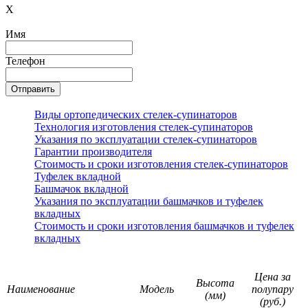
X
Имя
Телефон
Виды ортопедических стелек-супинаторов
Технология изготовления стелек-супинаторов
Указания по эксплуатации стелек-супинаторов
Гарантии производителя
Стоимость и сроки изготовления стелек-супинаторов
Туфелек вкладной
Башмачок вкладной
Указания по эксплуатации башмачков и туфелек
вкладных
Стоимость и сроки изготовления башмачков и туфелек
вкладных
Цена за
Высота
Наименование
Модель
полупару
(мм)
(руб.)