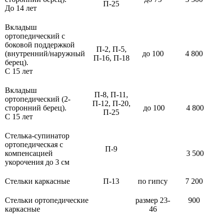
П-25
До 14 лет
Вкладыш
ортопедический с
боковой поддержкой
П-2, П-5,
(внутренний/наружный
до 100
4 800
П-16, П-18
берец).
С 15 лет
Вкладыш
П-8, П-11,
ортопедический (2-
П-12, П-20,
сторонний берец).
до 100
4 800
П-25
С 15 лет
Стелька-супинатор
ортопедическая с
П-9
компенсацией
3 500
укорочения до 3 см
Стельки каркасные
П-13
по гипсу
7 200
Стельки ортопедические
размер 23-
900
каркасные
46