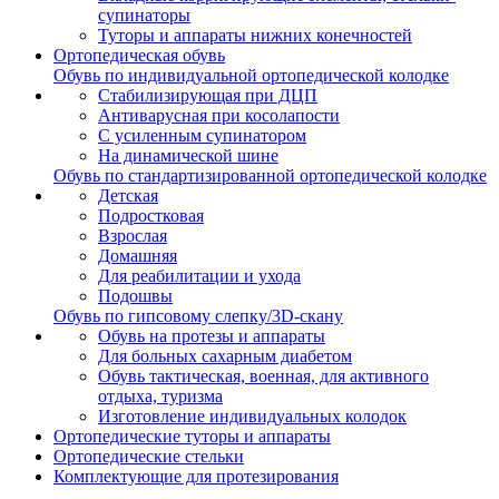
супинаторы
Туторы и аппараты нижних конечностей
Ортопедическая обувь
Обувь по индивидуальной ортопедической колодке
Стабилизирующая при ДЦП
Антиварусная при косолапости
С усиленным супинатором
На динамической шине
Обувь по стандартизированной ортопедической колодке
Детская
Подростковая
Взрослая
Домашняя
Для реабилитации и ухода
Подошвы
Обувь по гипсовому слепку/3D-скану
Обувь на протезы и аппараты
Для больных сахарным диабетом
Обувь тактическая, военная, для активного
отдыха, туризма
Изготовление индивидуальных колодок
Ортопедические туторы и аппараты
Ортопедические cтельки
Комплектующие для протезирования