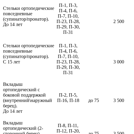
П-1, П-3,
Стельки ортопедические
П-4, П-6,
повседневные
П-7, П-10,
(супинатор/пронатор).
П-23, П-28,
2 500
До 14 лет
П-29, П-30,
П-31
Стельки ортопедические
П-1, П-3,
повседневные
П-4, П-6,
(супинатор/пронатор).
П-7, П-10,
С 15 лет
П-23, П-28,
3 000
П-29, П-30,
П-31
Вкладыш
ортопедический с
боковой поддержкой
П-2, П-5,
(внутренний\наружный
П-16, П-18
до 75
3 500
берец).
До 14 лет
Вкладыш
П-8, П-11,
ортопедический (2-
П-12, П-20,
сторонний берец).
до 75
3 500